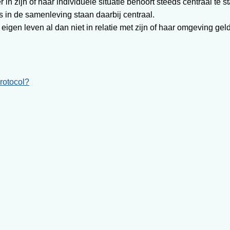
 in zijn of haar individuele situatie behoort steeds centraal te s
 in de samenleving staan daarbij centraal.
eigen leven al dan niet in relatie met zijn of haar omgeving geld
protocol?