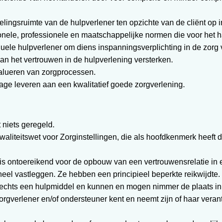
elingsruimte van de hulpverlener ten opzichte van de cliënt op i
utionele, professionele en maatschappelijke normen die voor het
duele hulpverlener om diens inspanningsverplichting in de zorg vo
kan het vertrouwen in de hulpverlening versterken.
evalueren van zorgprocessen.
rage leveren aan een kwalitatief goede zorgverlening.
 niets geregeld.
Kwaliteitswet voor Zorginstellingen, die als hoofdkenmerk heeft
 is ontoereikend voor de opbouw van een vertrouwensrelatie in ee
eel vastleggen. Ze hebben een principieel beperkte reikwijdte.
 slechts een hulpmiddel en kunnen en mogen nimmer de plaats 
orgverlener en/of ondersteuner kent en neemt zijn of haar veran