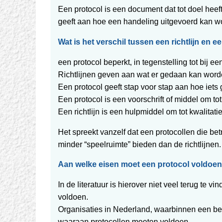
Een protocol is een document dat tot doel hee
geeft aan hoe een handeling uitgevoerd kan w
Wat is het verschil tussen een richtlijn en e
een protocol beperkt, in tegenstelling tot bij een
Richtlijnen geven aan wat er gedaan kan word
Een protocol geeft stap voor stap aan hoe iet
Een protocol is een voorschrift of middel om t
Een richtlijn is een hulpmiddel om tot kwalita
Het spreekt vanzelf dat een protocollen die 
minder “speelruimte” bieden dan de richtlijnen.
Aan welke eisen moet een protocol voldoe
In de literatuur is hierover niet veel terug te 
voldoen.
Organisaties in Nederland, waarbinnen een bep
waaraan protocollen moeten voldoen.