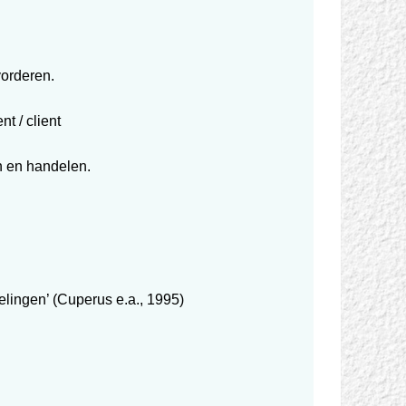
vorderen.
t / client
n en handelen.
lingen’ (Cuperus e.a., 1995)