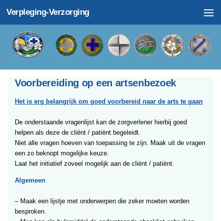
Verpleging-Verzorging
Doorgaan naar inhoud
Voorbereiding op een artsenbezoek
Het is erg belangrijk om goed voorbereid naar de arts te gaan
De onderstaande vragenlijst kan de zorgverlener hierbij goed
helpen als deze de cliënt / patiënt begeleidt.
Niet alle vragen hoeven van toepassing te zijn. Maak uit de vragen
een zo beknopt mogelijke keuze.
Laat het initiatief zoveel mogelijk aan de cliënt / patiënt.
Algemeen
– Maak een lijstje met onderwerpen die zeker moeten worden
besproken.