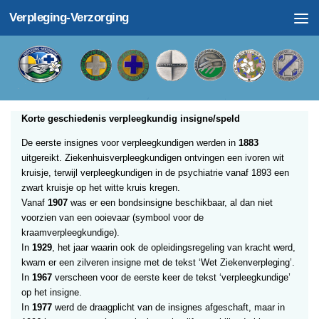
Verpleging-Verzorging
Doorgaan naar inhoud
Korte geschiedenis verpleegkundig insigne/speld
De eerste insignes voor verpleegkundigen werden in
1883
uitgereikt. Ziekenhuisverpleegkundigen ontvingen een ivoren wit
kruisje, terwijl verpleegkundigen in de psychiatrie vanaf 1893 een
zwart kruisje op het witte kruis kregen.
Vanaf
1907
was er een bondsinsigne beschikbaar, al dan niet
voorzien van een ooievaar (symbool voor de
kraamverpleegkundige).
In
1929
, het jaar waarin ook de opleidingsregeling van kracht werd,
kwam er een zilveren insigne met de tekst ‘Wet Ziekenverpleging’.
In
1967
verscheen voor de eerste keer de tekst ‘verpleegkundige’
op het insigne.
In
1977
werd de draagplicht van de insignes afgeschaft, maar in