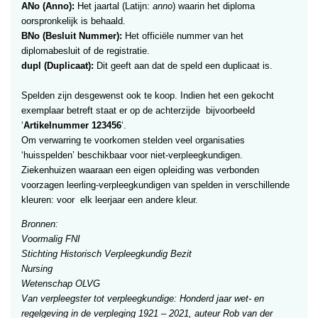
ANo (Anno):
Het jaartal (Latijn:
anno
) waarin het diploma
oorspronkelijk is behaald.
BNo (Besluit Nummer):
Het officiële nummer van het
diplomabesluit of de registratie.
dupl (Duplicaat):
Dit geeft aan dat de speld een duplicaat is.
Spelden zijn desgewenst ook te koop. Indien het een gekocht
exemplaar betreft staat er op de achterzijde bijvoorbeeld
‘
Artikelnummer 123456
‘.
Om verwarring te voorkomen stelden veel organisaties
‘huisspelden’ beschikbaar voor niet-verpleegkundigen.
Ziekenhuizen waaraan een eigen opleiding was verbonden
voorzagen leerling-verpleegkundigen van spelden in verschillende
kleuren: voor elk leerjaar een andere kleur.
Bronnen:
Voormalig FNI
Stichting Historisch Verpleegkundig Bezit
Nursing
Wetenschap OLVG
Van verpleegster tot verpleegkundige: Honderd jaar wet- en
regelgeving in de verpleging 1921 – 2021, auteur Rob van der