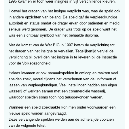
1996 kwamen er toch weer insignes in vijf verschillende kleuren.
Hoewel het dragen van het insigne verplicht was, was de speld ook
in andere opzichten van belang. De speld gaf de verpleegkundige
autoriteit en status omdat de drager ervan door patiënten en medici
serieus werd genomen. De drager was trots op de speld want het
was een zichtbaar symbool van het behaalde diploma.
Met de komst van de Wet BIG in 1997 kwam de verplichting tot
het dragen van het insigne te vervallen. Tegelijkertijd verviel de
verplichting bij overlijden het insigne in te leveren bij de Inspectie
voor de Volksgezondheid.
Helaas kwamen er ook namaakspelden in omloop en raakten veel
spelden zoek, vooral tijdens het verschonen van de uniformen of
jassen van verpleegkundigen. Veel instellingen hadden een eigen
wasserij of werkten samen met een commerciële wasserij,
waardoor spelden soms toch nog teruggevonden werden.
Wanneer een speld zoekraakte kon men onder voorwaarden een
nieuwe speld worden aangevraagd.
Deze vervangende spelden werden aan de achterzijde voorzien
van de volgende tekst: